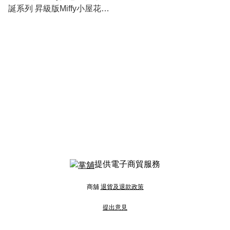
誕系列 昇級版Miffy小屋花環
- 黃燈/彩燈
提供電子商貿服務
商舖
退貨及退款政策
提出意見