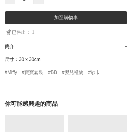
加至購物車
已售出： 1
簡介
−
尺寸：30 x 30cm
Miffy
寶寶套裝
BB
嬰兒禮物
紗巾
你可能感興趣的商品