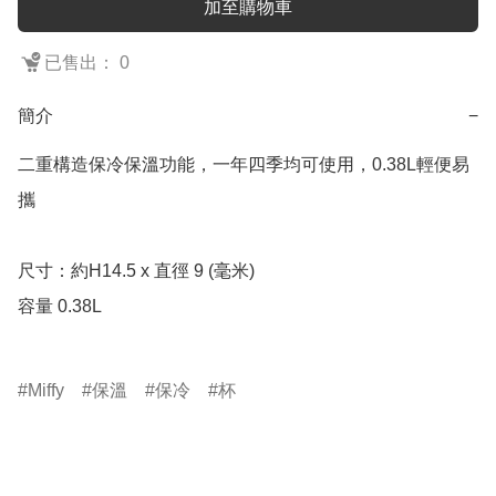
加至購物車
已售出： 0
簡介
−
二重構造保冷保溫功能，一年四季均可使用，0.38L輕便易
攜

尺寸：約H14.5 x 直徑 9 (毫米)

容量 0.38L

Miffy
保溫
保冷
杯