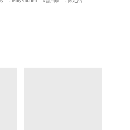
ry
MiffyKitchen
醬油碟
限定品