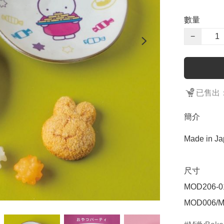
數量
−
已售出：
簡介
Made in Ja
尺寸

MOD206-
MOD006/M