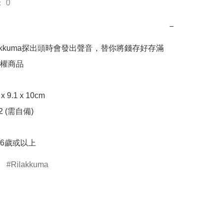
 0
−
akkuma探出頭時會發出聲音，替你將錢存好存滿

權商品

 9.1 x 10cm

2 (需自備)

6歲或以上
Rilakkuma