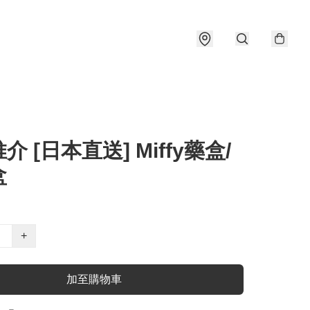
介 [日本直送] Miffy藥盒/
盒
+
加至購物車