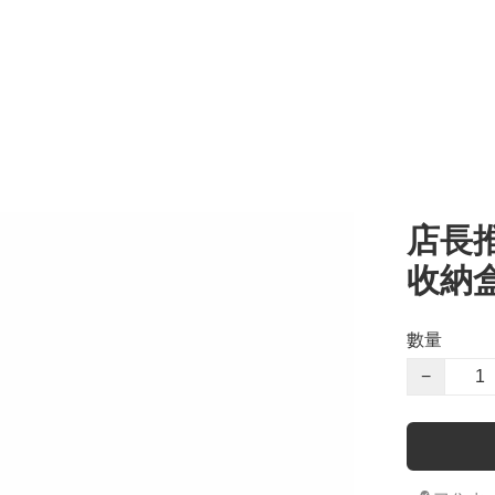
店長推
收納
數量
−