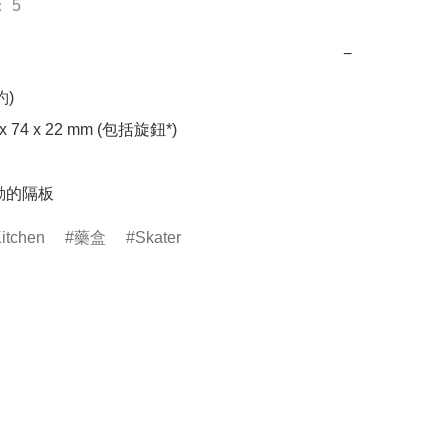
 5
−
)

 74 x 22 mm (包括旋鈕*)

動的隔板
itchen
藥盒
Skater