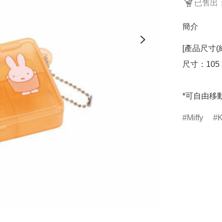
已售出：
簡介
[產品尺寸(約
尺寸：105 x
*可自由移
Miffy
K