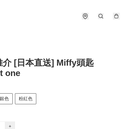
介 [日本直送] Miffy頭匙
t one
銀色
粉紅色
+