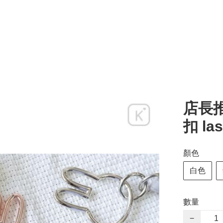
店長推
扣 las
顏色
白色
數量
−