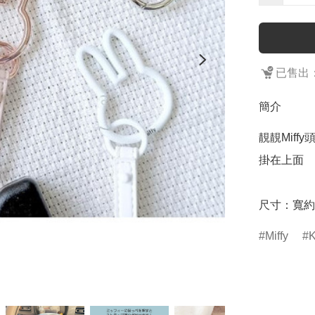
已售出：
簡介
靚靚Mif
掛在上面

Miffy
K