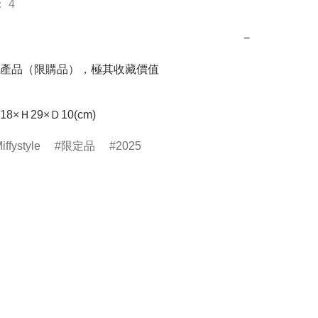
 4
−
產品（限購品），極其收藏價值

iffystyle
限定品
2025