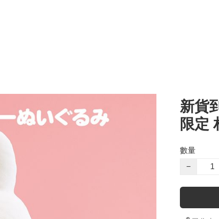
新貨到店
限定 相
數量
−