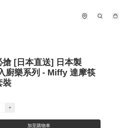
搶 [日本直送] 日本製
y入廚樂系列 - Miffy 達摩筷
套裝
+
加至購物車