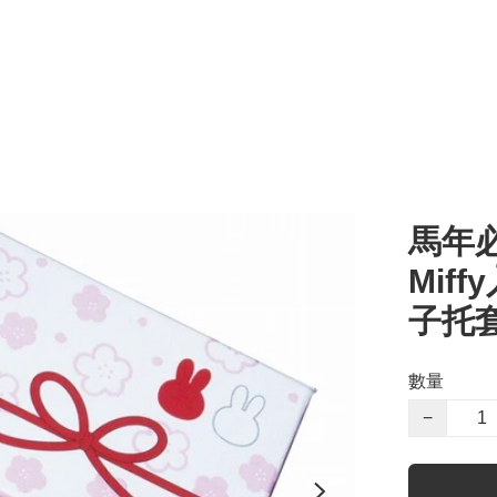
馬年必
Miff
子托
數量
−