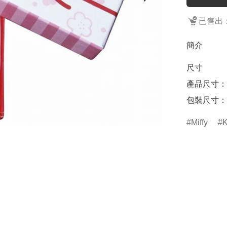
已售出：
簡介
尺寸

產品尺寸：盒子
包裝尺寸：75 
Miffy
K