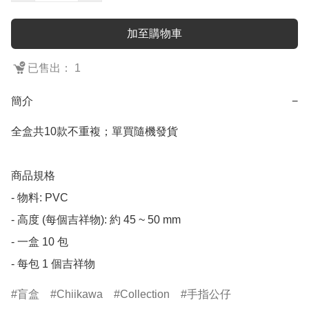
加至購物車
已售出： 1
簡介
−
全盒共10款不重複；單買隨機發貨

商品規格

- 物料: PVC

- 高度 (每個吉祥物): 約 45 ~ 50 mm

- 一盒 10 包

- 每包 1 個吉祥物
盲盒
Chiikawa
Collection
手指公仔