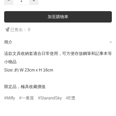
−
+
加至購物車
已售出： 0
簡介
−
這款文具收納套適合日常使用，可方便存放鋼筆和記事本等
小物品

Size: 約 W 23cm x H 16cm

限定品，極具收藏價值
Miffy
一番賞
StarandSky
E獎