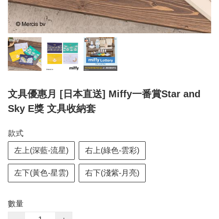
文具優惠月 [日本直送] Miffy一番賞Star and
Sky E獎 文具收納套
款式
左上(深藍-流星)
右上(綠色-雲彩)
左下(黃色-星雲)
右下(淺紫-月亮)
數量