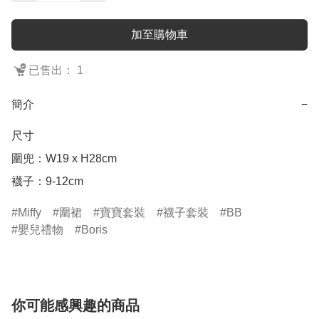
加至購物車
已售出： 1
簡介
−
尺寸

圍兜：W19 x H28cm

襪子：9-12cm
Miffy
圍裙
寶寶套裝
襪子套裝
BB
嬰兒禮物
Boris
你可能感興趣的商品