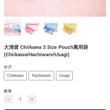
大清貨 Chiikawa 3 Size Pouch萬用袋
(Chiikawa/Hachiware/Usagi)
款式
Chiikawa
Hachiware
Usagi
數量
−
+