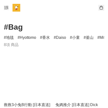
#Bag
地毯
Hyottomo
香水
Daiso
小童
釜山
Miff
8項 商品
救救3小兔B行動 [日本直送]
兔媽推介 [日本直送] Dick