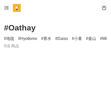
#Oathay
地毯
Hyottomo
香水
Daiso
小童
釜山
Miff
0項 商品