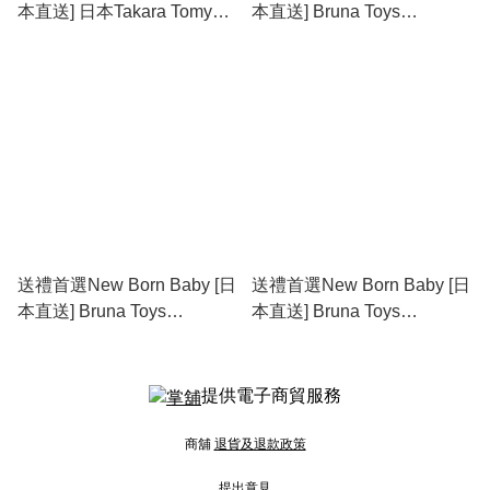
本直送] 日本Takara Tomy
本直送] Bruna Toys
ARTS My First Bruna Miffy
Collection - Miffy搖鈴手帶
立體毛公仔嬰兒車扣帶
送禮首選New Born Baby [日
送禮首選New Born Baby [日
本直送] Bruna Toys
本直送] Bruna Toys
Collection - Miffy搖鈴手棒
Collection - Miffy BB車/床掛
飾搖鈴
提供電子商貿服務
商舖
退貨及退款政策
提出意見