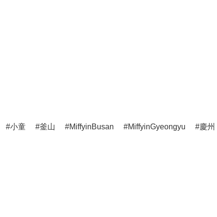
小童
釜山
MiffyinBusan
MiffyinGyeongyu
慶州