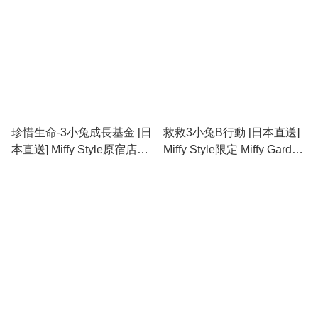
珍惜生命-3小兔成長基金 [日
救救3小兔B行動 [日本直送]
本直送] Miffy Style原宿店限
Miffy Style限定 Miffy Garden
定 公仔/掛件 售完即止
花花鬆毛Miffy公仔