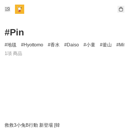
#Pin
地毯
Hyottomo
香水
Daiso
小童
釜山
Miff
1項 商品
救救3小兔B行動 新登場 [韓