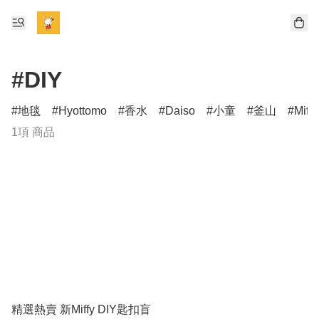
#DIY
地毯
Hyottomo
香水
Daiso
小童
釜山
Miff
1項 商品
精選熱賣 新Miffy DIY匙扣盲