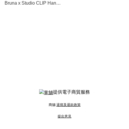
Bruna x Studio CLIP Hand-
in-cushion 暖手咕臣 #此貨
品不納入滿$600免運費
提供電子商貿服務
商舖
退貨及退款政策
提出意見