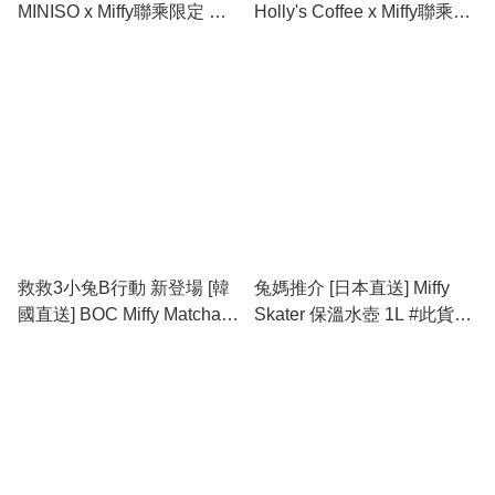
MINISO x Miffy聯乘限定 保
Holly's Coffee x Miffy聯乘
溫便當袋 last one
Little Picnic系列 保溫杯
(350ml/550ml/900ml)
救救3小兔B行動 新登場 [韓
兔媽推介 [日本直送] Miffy
國直送] BOC Miffy Matcha
Skater 保溫水壺 1L #此貨品
Series 887ml 不鏽鋼大杯
不納入滿$600免運費
(附送飲管公仔及迷你
Keyring)