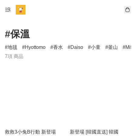
#保溫
地毯
Hyottomo
香水
Daiso
小童
釜山
Miff
7項 商品
救救3小兔B行動 新登場
新登場 [韓國直送] 韓國