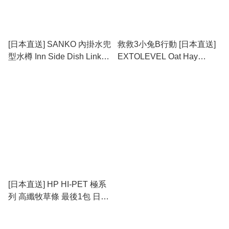
[日本直送] SANKO 內掛水兜
救救3小兔B行動 [日本直送]
型水樽 Inn Side Dish Linker
EXTOLEVEL Oat Hay
(直横籠合適)
Premium 燕麥草 500g (新舊
包裝隨機發貨) ##六包優惠
裝包京東上門派遞
[日本直送] HP HI-PET 極系
列 高纖牧草條 最後1包 日本
已加價 #此貨品不納入滿
$600免運費