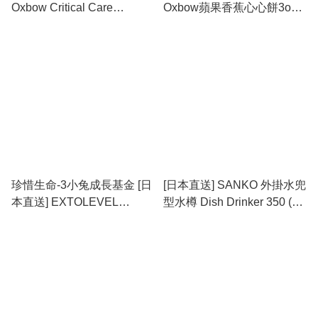
Oxbow Critical Care
Oxbow蘋果香蕉心心餅3oz
HERBIVORE 蘋果香蕉味
(到期日：2026年11月)
141g (到期日：2026年10月)
珍惜生命-3小兔成長基金 [日
[日本直送] SANKO 外掛水兜
本直送] EXTOLEVEL
型水樽 Dish Drinker 350 (横
Timothy Pasture Premium
籠用)
提摩西草一割 500g (新舊包
裝隨機發貨) ##六包優惠裝
包京東上門派遞