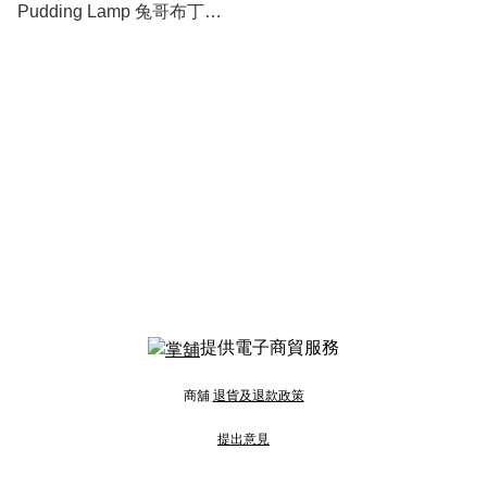
Pudding Lamp 兔哥布丁灯 #
此貨品不納入滿$600免運費
last one
提供電子商貿服務
商舖
退貨及退款政策
提出意見