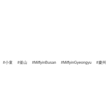
小童
釜山
MiffyinBusan
MiffyinGyeongyu
慶州