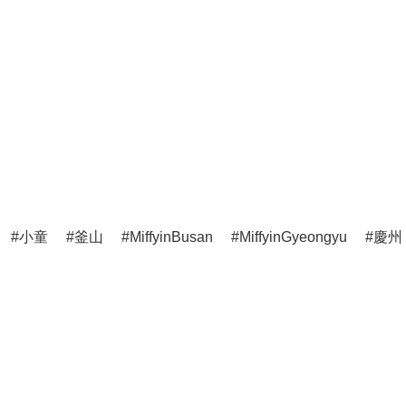
小童
釜山
MiffyinBusan
MiffyinGyeongyu
慶州