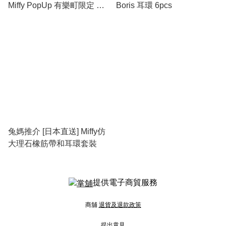
Miffy PopUp 有樂町限定 樹
Boris 耳環 6pcs
脂耳環 (耳針/耳夾)
兔媽推介 [日本直送] Miffy仿
大理石橡筋帶和耳環套裝
提供電子商貿服務
商舖
退貨及退款政策
提出意見