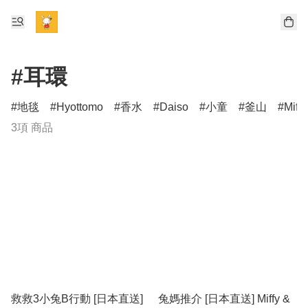
#耳環
地毯
Hyottomo
香水
Daiso
小童
釜山
Miff
3項 商品
救救3小兔B行動 [日本直送]
兔媽推介 [日本直送] Miffy &