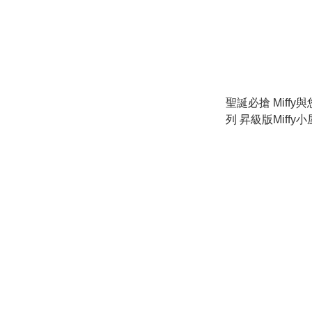
聖誕必搶 Miff
列 昇級版Miffy小
燈