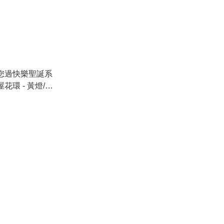
y與您過快樂聖誕系
屋花環 - 黃燈/彩