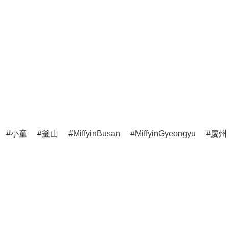
小童
釜山
MiffyinBusan
MiffyinGyeongyu
慶州