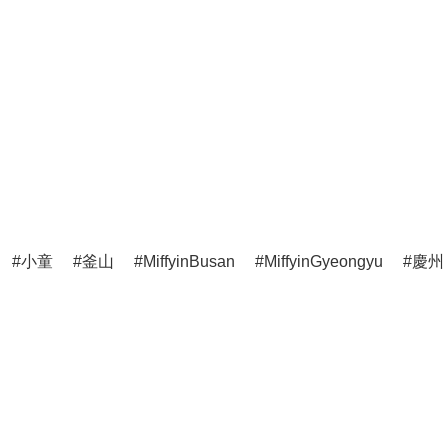
小童
釜山
MiffyinBusan
MiffyinGyeongyu
慶州