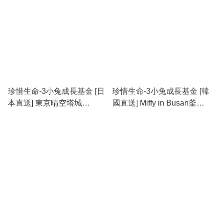
珍惜生命-3小兔成長基金 [日
珍惜生命-3小兔成長基金 [韓
本直送] 東京晴空塔城
國直送] Miffy in Busan釜山
Solamachi限定 星光Miffy掛
限定 水手服公仔掛件
件 last three
(Miffy/Barbara)