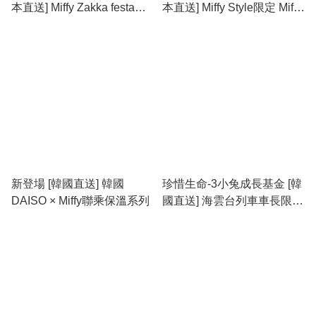
本直送] Miffy Zakka festa
本直送] Miffy Style限定 Miffy
2026限定限量1000隻 掛件
雨衣掛件公仔 (新色) last two
公仔
新登場 [韓國直送] 韓國
珍惜生命-3小兔成長基金 [韓
DAISO × Miffy聯乘保溫系列
國直送] 海雲台列車車長限定
版 (單購/全套)