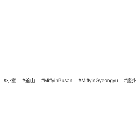
小童
釜山
MiffyinBusan
MiffyinGyeongyu
慶州